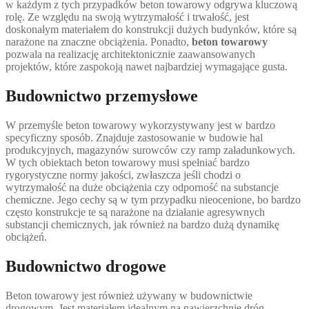
w każdym z tych przypadków beton towarowy odgrywa kluczową
rolę. Ze względu na swoją wytrzymałość i trwałość, jest
doskonałym materiałem do konstrukcji dużych budynków, które są
narażone na znaczne obciążenia. Ponadto,
beton towarowy
pozwala na realizację architektonicznie zaawansowanych
projektów, które zaspokoją nawet najbardziej wymagające gusta.
Budownictwo przemysłowe
W przemyśle beton towarowy wykorzystywany jest w bardzo
specyficzny sposób. Znajduje zastosowanie w budowie hal
produkcyjnych, magazynów surowców czy ramp załadunkowych.
W tych obiektach beton towarowy musi spełniać bardzo
rygorystyczne normy jakości, zwłaszcza jeśli chodzi o
wytrzymałość na duże obciążenia czy odporność na substancje
chemiczne. Jego cechy są w tym przypadku nieocenione, bo bardzo
często konstrukcje te są narażone na działanie agresywnych
substancji chemicznych, jak również na bardzo dużą dynamikę
obciążeń.
Budownictwo drogowe
Beton towarowy jest również używany w budownictwie
drogowym. Jest materiałem idealnym na nawierzchnie dróg,