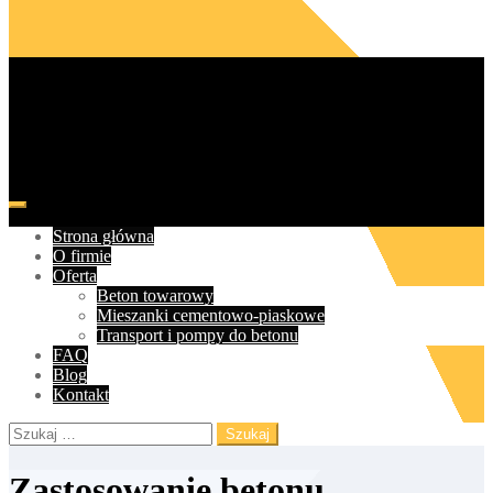
beton.warszawa.pl
beton Warszawa i okolice z transportem
Strona główna
O firmie
Oferta
Beton towarowy
Mieszanki cementowo-piaskowe
Transport i pompy do betonu
FAQ
Blog
Kontakt
Szukaj:
Zastosowanie betonu