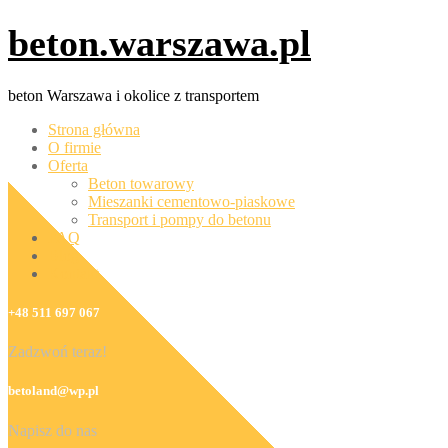
Skip
beton.warszawa.pl
to
content
beton Warszawa i okolice z transportem
Strona główna
O firmie
Oferta
Beton towarowy
Mieszanki cementowo-piaskowe
Transport i pompy do betonu
FAQ
Blog
Kontakt
+48 511 697 067
Zadzwoń teraz!
betoland@wp.pl
Napisz do nas