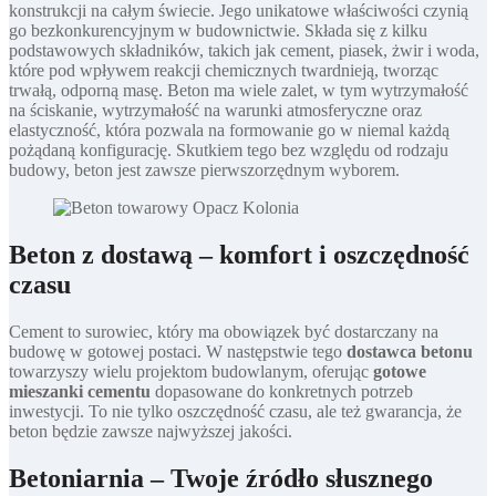
konstrukcji na całym świecie. Jego unikatowe właściwości czynią
go bezkonkurencyjnym w budownictwie. Składa się z kilku
podstawowych składników, takich jak cement, piasek, żwir i woda,
które pod wpływem reakcji chemicznych twardnieją, tworząc
trwałą, odporną masę. Beton ma wiele zalet, w tym wytrzymałość
na ściskanie, wytrzymałość na warunki atmosferyczne oraz
elastyczność, która pozwala na formowanie go w niemal każdą
pożądaną konfigurację. Skutkiem tego bez względu od rodzaju
budowy, beton jest zawsze pierwszorzędnym wyborem.
Beton z dostawą – komfort i oszczędność
czasu
Cement to surowiec, który ma obowiązek być dostarczany na
budowę w gotowej postaci. W następstwie tego
dostawca betonu
towarzyszy wielu projektom budowlanym, oferując
gotowe
mieszanki
cementu
dopasowane do konkretnych potrzeb
inwestycji. To nie tylko oszczędność czasu, ale też gwarancja, że
beton będzie zawsze najwyższej jakości.
Betoniarnia – Twoje źródło słusznego